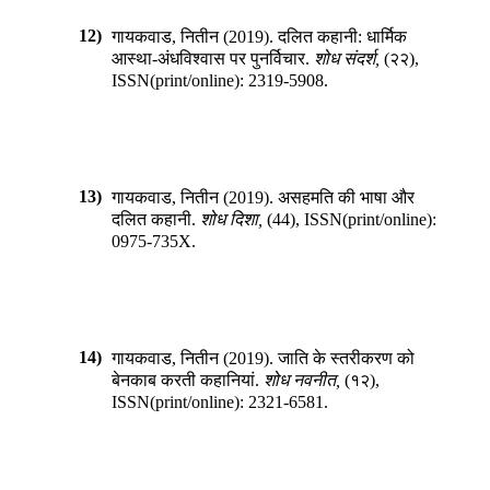
12)
गायकवाड, नितीन
(
2019
).
दलित कहानी: धार्मिक
आस्था-अंधविश्वास पर पुनर्विचार
.
शोध संदर्श
,
(
२२
),
ISSN(print/online):
2319-5908
.
13)
गायकवाड, नितीन
(
2019
).
असहमति की भाषा और
दलित कहानी
.
शोध दिशा
,
(
44
),
ISSN(print/online):
0975-735X
.
14)
गायकवाड, नितीन
(
2019
).
जाति के स्तरीकरण को
बेनकाब करती कहानियां
.
शोध नवनीत
,
(
१२
),
ISSN(print/online):
2321-6581
.