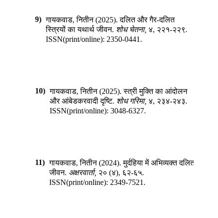
9)
गायकवाड, नितीन
(
2025
).
दलित और गैर-दलित
स्त्रियों का यथार्थ जीवन
.
शोध चेतना
,
४
,
२२१-२२९
.
ISSN(print/online):
2350-0441
.
10)
गायकवाड, नितीन
(
2025
).
स्त्री मुक्ति का आंदोलन
और आंबेडकरवादी दृष्टि
.
शोध गरिमा
,
४
,
२३४-२४३
.
ISSN(print/online):
3048-6327
.
11)
गायकवाड, नितीन
(
2024
).
मुर्दहिया में अभिव्यक्त दलित
जीवन
.
अक्षरवार्ता
,
२०
(
४
),
६२-६५
.
ISSN(print/online):
2349-7521
.