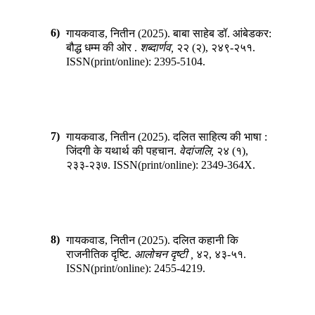
6)
गायकवाड, नितीन
(
2025
).
बाबा साहेब डॉ. आंबेडकर:
बौद्ध धम्म की ओर
.
शब्दार्णव
,
२२
(
२
),
२४९-२५१
.
ISSN(print/online):
2395-5104
.
7)
गायकवाड, नितीन
(
2025
).
दलित साहित्य की भाषा :
जिंदगी के यथार्थ की पहचान
.
वेदांजलि
,
२४
(
१
),
२३३-२३७
.
ISSN(print/online):
2349-364X
.
8)
गायकवाड, नितीन
(
2025
).
दलित कहानी कि
राजनीतिक दृष्टि
.
आलोचन दृष्टी
,
४२
,
४३-५१
.
ISSN(print/online):
2455-4219
.