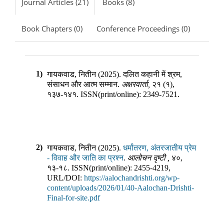
Journal Articles (21)
Books (8)
Book Chapters (0)
Conference Proceedings (0)
1)
गायकवाड, नितीन
(
2025
).
दलित कहानी में श्रम,
संसाधन और आत्म सम्मान
.
अक्षरवार्ता
,
२१
(
१
),
१३७-१४१
.
ISSN(print/online):
2349-7521
.
2)
गायकवाड, नितीन
(
2025
).
धर्मांतरण, अंतरजातीय प्रेम
- विवाह और जाति का प्रश्न
.
आलोचन दृष्टी
,
४०
,
१३-१८
.
ISSN(print/online):
2455-4219
,
URL/DOI:
https://aalochandrishti.org/wp-
content/uploads/2026/01/40-Aalochan-Drishti-
Final-for-site.pdf