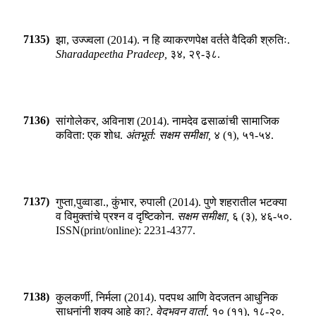
7135)
झा, उज्ज्वला
(
2014
).
न हि व्याकरणपेक्ष वर्तते वैदिकी श्रुतिः
.
Sharadapeetha Pradeep
,
३४
,
२९-३८
.
7136)
सांगोलेकर, अविनाश
(
2014
).
नामदेव ढसाळांची सामाजिक
कविता: एक शोध
.
अंतभूर्त: सक्षम समीक्षा
,
४
(
१
),
५१-५४
.
7137)
गुप्ता,पुव्वाडा., कुंभार, रुपाली
(
2014
).
पुणे शहरातील भटक्या
व विमुक्तांचे प्रश्न व दृष्टिकोन
.
सक्षम समीक्षा
,
६
(
३
),
४६-५०
.
ISSN(print/online):
2231-4377
.
7138)
कुलकर्णी, निर्मला
(
2014
).
पदपथ आणि वेदजतन आधुनिक
साधनांनी शक्य आहे का?
.
वेदभवन वार्ता
,
१०
(
११
),
१८-२०
.