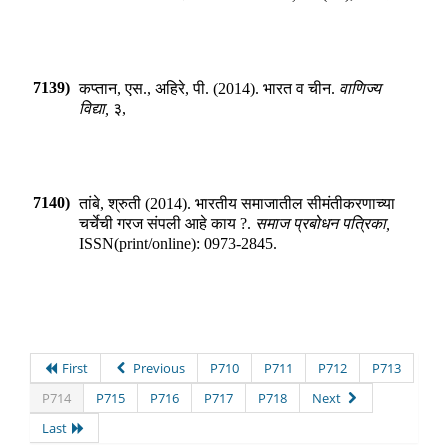
7139)
कप्तान, एस., अहिरे, पी.
(
2014
).
भारत व चीन
.
वाणिज्य
विद्या
,
३
,
7140)
तांबे, श्रुती
(
2014
).
भारतीय समाजातील सीमंतीकरणाच्या
चर्चेची गरज संपली आहे काय ?
.
समाज प्रबोधन पत्रिका
,
ISSN(print/online):
0973-2845
.
First
Previous
P710
P711
P712
P713
P714
P715
P716
P717
P718
Next
Last