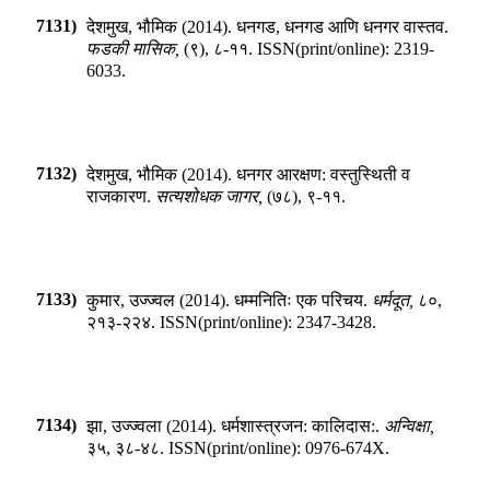
7131)
देशमुख, भौमिक
(
2014
).
धनगड, धनगड आणि धनगर वास्तव
.
फडकी मासिक
,
(
९
),
८-११
.
ISSN(print/online):
2319-
6033
.
7132)
देशमुख, भौमिक
(
2014
).
धनगर आरक्षण: वस्तुस्थिती व
राजकारण
.
सत्यशोधक जागर
,
(
७८
),
९-११
.
7133)
कुमार, उज्ज्वल
(
2014
).
धम्मनितिः एक परिचय
.
धर्मदूत
,
८०
,
२१३-२२४
.
ISSN(print/online):
2347-3428
.
7134)
झा, उज्ज्वला
(
2014
).
धर्मशास्त्रजन: कालिदास:
.
अन्विक्षा
,
३५
,
३८-४८
.
ISSN(print/online):
0976-674X
.