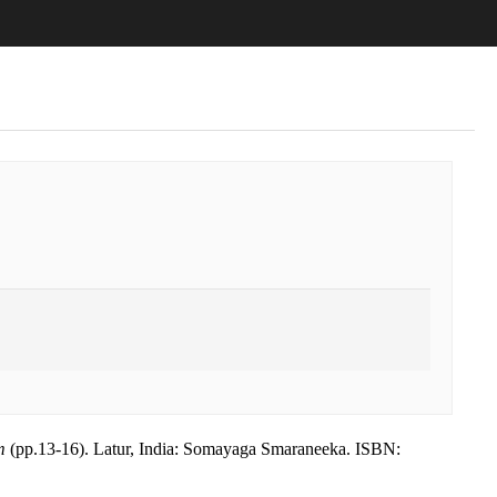
m
(pp.
13-16
)
.
Latur, India
:
Somayaga Smaraneeka
.
ISBN: