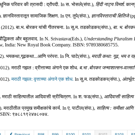
ुनिक परिवार की त्रासदी : द्रौपदी
.
In
स. भोसले(संपा.)
,
हिंदी नाट्य विमर्श.
कानप
.
ज्ञानविस्तारातून सामाजिक शिक्षण
.
In
एन. तुपे(संपा.)
,
ज्ञानविस्ताराची क्षितिजे
(p
(2012).
बा.भ. बोरकर यांची गीतरचना
.
In
सु.म. तडकोडकर(संपा.)
,
बा. भ. बोरक
बौद्धिकता और बहुलवाद
.
In
N. Srivastava(Eds.)
,
Understanding Pluralism P
, India
:
New Royal Book Company
.
ISBN:
9789380685755
.
2).
भयकथा,गूढकथा...आणि परंपरा
.
In
नि. घाटे(संपा.)
,
मराठी कथा: गूढ, भय व रह
2012).
मराठी गझल : व्रीत्ताच्या अंगाने एक शोध
.
ब.भा .बोरकर जन्माशात्सन-वात्सा
2012).
मराठी गझल: वृत्ताच्या अंगाने एक शोध.
In
सु.म. तडकोडकर(संपा.)
,
अंतर्भू
.
मराठी साहित्यातील आदिवासी स्रीचित्रण
.
In
श. फड(संपा.)
,
आदिवासी साहित्
).
मराठीतील प्रमुख समीक्षकांचे कार्य
.
In
ए. पाटील(संपा.)
,
साहित्य : समीक्षा आणि 
ISBN:
९७८८१९२४७८०७४
.
t
Previous
P98
P99
P100
P101
P102
P103
P