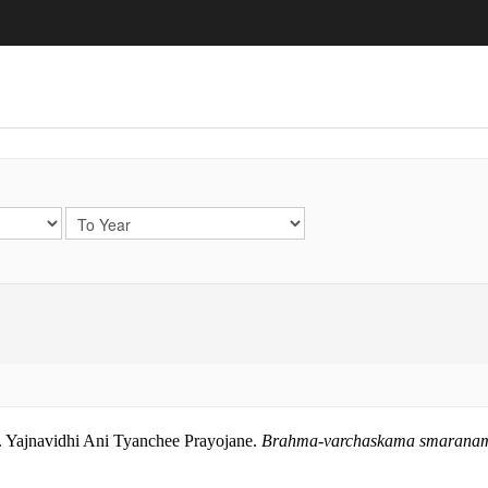
.
Yajnavidhi Ani Tyanchee Prayojane
.
Brahma-varchaskama smarana