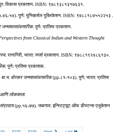
ुर
:
विकास प्रकाशन
.
ISBN:
९७८९३८१३१७६३१
.
p.
४६-५४
)
.
पुणे
:
युनिव्हर्सल पुब्लिकेशन
.
ISBN:
९७८८१८७५५२२५३
.
र जन्मशतसांवत्सरिक.
पुणे
:
प्रतिमा प्रकाशन
.
erspectives from Classical Indian and Western Thought
स्य.
रत्नागिरी, भारत
:
स्पर्श प्रकाशन
.
ISBN:
९७८८१९२४८६१३०
.
रिक.
पुणे
:
प्रतिमा प्रकाशक
.
त: बा.भ. बोरकर जन्मशसांवत्सरिक
(pp.
८१-१०३
)
.
पुणे; भारत
:
प्रतिमा
य आणि लोककला.
संप्रदाय
(pp.
५६-७७
)
.
जळगाव
:
इन्स्टिट्यूट ऑफ डीस्टन्स एजुकेशन
104
P105
P106
Next
Last