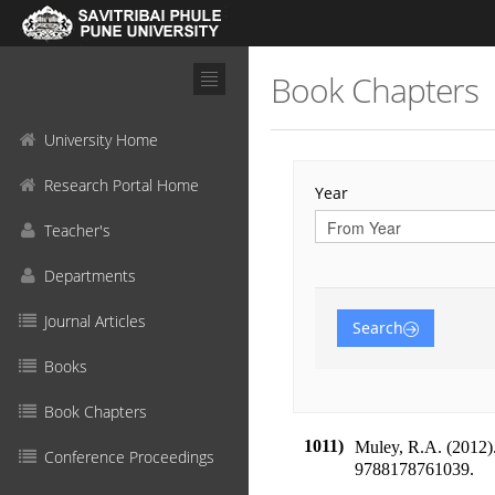
Book Chapters
University Home
Research Portal Home
Year
Teacher's
Departments
Journal Articles
Search
Books
Book Chapters
1011)
Muley, R.A. (2012)
Conference Proceedings
9788178761039
.